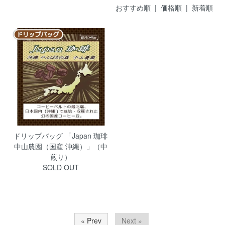
おすすめ順
| 価格順 |
新着順
ドリップバッグ 「Japan 珈琲
中山農園（国産 沖縄）」（中
煎り）
SOLD OUT
« Prev
Next »