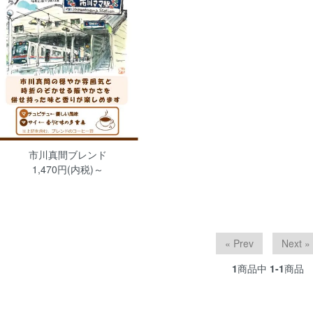
市川真間ブレンド
1,470円(内税)～
« Prev
Next »
1
商品中
1-1
商品