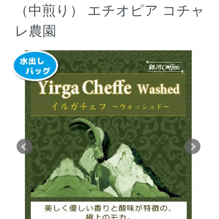
（中煎り） エチオピア コチャ
レ農園