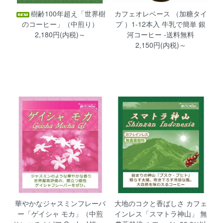
カフェオレベース （加糖タイ
樹齢100年超え「世界樹
プ ）1-12本入 牛乳で簡単 銀
のコーヒー」（中煎り）
河コーヒー -送料無料
2,180円(内税)～
2,150円(内税)～
華やかなジャスミンフレーバ
大地のコクと香ばしさ カフェ
ー「ゲイシャ モカ」（中煎
インレス「スマトラ神山」 無