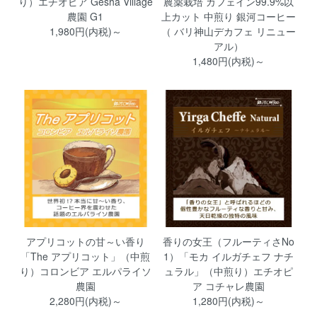
り）エチオピア Gesha Village
農薬栽培 カフェイン99.9%以
農園 G1
上カット 中煎り 銀河コーヒー
1,980円(内税)～
（ バリ神山デカフェ リニュー
アル）
1,480円(内税)～
アプリコットの甘～い香り
香りの女王（フルーティさNo
「The アプリコット」（中煎
1）「モカ イルガチェフ ナチ
り）コロンビア エルパライソ
ュラル」（中煎り）エチオピ
農園
ア コチャレ農園
2,280円(内税)～
1,280円(内税)～