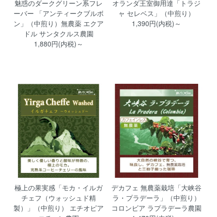
魅惑のダークグリーン系フレ
オランダ王室御用達「トラジ
ーバー 「アンティークブルボ
ャ セレベス」（中煎り）
ン」（中煎り）無農薬 エクア
1,390円(内税)～
ドル サンタクルス農園
1,880円(内税)～
極上の果実感「モカ・イルガ
デカフェ 無農薬栽培「大峡谷
チェフ（ウォッシュド精
ラ・プラデーラ」（中煎り）
製）」（中煎り） エチオピア
コロンビア ラプラデーラ農園