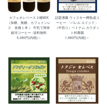
カフェオレベース３種MIX
話題沸騰 ウィスキー樽熟成コ
（加糖、無糖、カフェインレ
ーヒー 「バレル エイジド」
ス 各種１本 ） 牛乳で簡単
（中煎り）ベトナム カウダッ
銀河コーヒー -送料無料
ト村農園
5,380円(内税)～
1,980円(内税)～