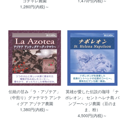
コチャレ農園
1,470円(内税)～
1,280円(内税)～
伝統の甘み「ラ・アゾテア」
英雄が愛した伝説の珈琲 「ナ
（中煎り）グァテマラ アンテ
ポレオン」 セントヘレナ島 バ
ィグア アゾテア農園
ンブーヘッジ農園（豆のま
1,380円(内税)～
ま、粉）
4,500円(内税)～