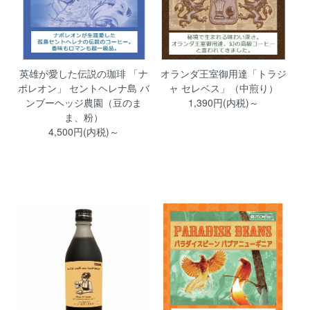
英雄が愛した伝説の珈琲 「ナ
オランダ王室御用達「トラジ
ポレオン」 セントヘレナ島 バ
ャ セレベス」（中煎り）
ンブーヘッジ農園（豆のま
1,390円(内税)～
ま、粉）
4,500円(内税)～