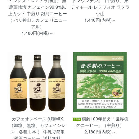
インレス「スマトラ神山」 無
トマウンテン」（中煎り）東
農薬栽培 カフェイン99.9%以
ティモール レテフォオ ラメラ
上カット 中煎り 銀河コーヒー
ウ山
（ バリ神山デカフェ リニュー
1,440円(内税)～
アル）
1,480円(内税)～
カフェオレベース３種MIX
樹齢100年超え「世界樹
（加糖、無糖、カフェインレ
のコーヒー」（中煎り）
ス 各種１本 ） 牛乳で簡単
2,180円(内税)～
銀河コーヒー -送料無料