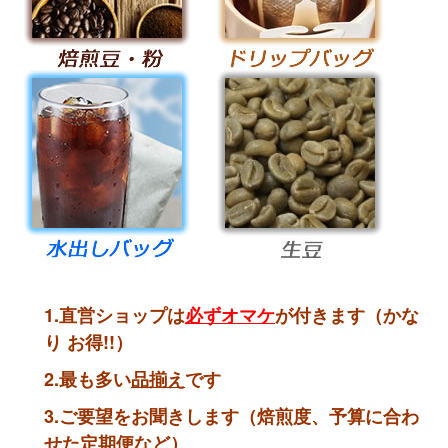
1.直営ショップは
必ずオマケ
が付きます（かな
り お得!!）
2.最も多い
品揃え
です
3.ご要望をお聞きします（焙煎度、予算に合わ
せた定期便など）