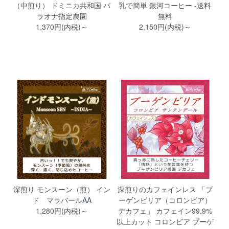
（中煎り） ドミニカ共和国 バ
乳で簡単 銀河コーヒー -送料
ラオナ指定農園
無料
1,370円(内税)～
2,150円(内税)～
深煎り モンスーン（煎） イン
深煎りのカフェインレス 「ブ
ド マラバールAA
ーゲンビリア（コロンビア）
1,280円(内税)～
デカフェ」 カフェイン99.9%
以上カット コロンビア ブーゲ