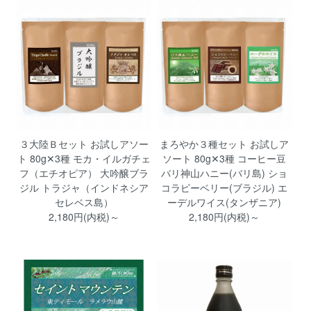
３大陸Ｂセット お試しアソー
まろやか３種セット お試しア
ト 80g✕3種 モカ・イルガチェ
ソート 80g✕3種 コーヒー豆
フ（エチオピア） 大吟醸ブラ
バリ神山ハニー(バリ島) ショ
ジル トラジャ（インドネシア
コラピーベリー(ブラジル) エ
セレベス島）
ーデルワイス(タンザニア)
2,180円(内税)～
2,180円(内税)～