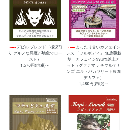
デビル ブレンド（極深煎
まったり甘いカフェイン
り グルメな悪魔が地獄でロー
レス 「フルボディ」 無農薬栽
スト）
培 カフェイン99.9%以上カ
1,570円(内税)～
ット（グァテマラ チマルテナ
ンゴ エル・パカヤリート農園
デカフェ）
1,480円(内税)～