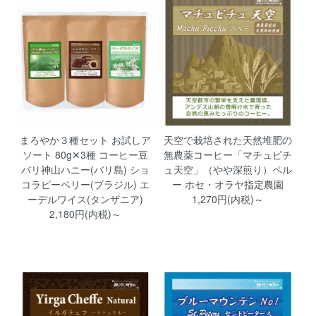
まろやか３種セット お試しア
天空で栽培された天然堆肥の
ソート 80g✕3種 コーヒー豆
無農薬コーヒー「マチュピチ
バリ神山ハニー(バリ島) ショ
ュ天空」（やや深煎り）ペル
コラピーベリー(ブラジル) エ
ー ホセ・オラヤ指定農園
ーデルワイス(タンザニア)
1,270円(内税)～
2,180円(内税)～