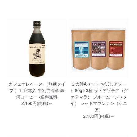
カフェオレベース （無糖タイ
３大陸Aセット お試しアソー
プ ）1-12本入 牛乳で簡単 銀
ト 80g✕3種 ラ・アゾテア（グ
河コーヒー -送料無料
ァテマラ） ブルームーン（タ
2,150円(内税)～
イ） レッドマウンテン（ケニ
ア）
2,180円(内税)～