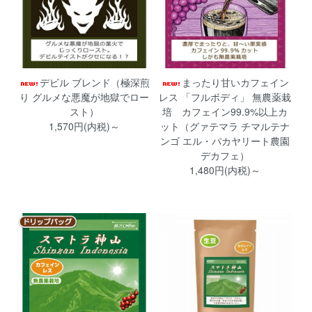
デビル ブレンド（極深煎
まったり甘いカフェイン
り グルメな悪魔が地獄でロー
レス 「フルボディ」 無農薬栽
スト）
培 カフェイン99.9%以上カ
1,570円(内税)～
ット（グァテマラ チマルテナ
ンゴ エル・パカヤリート農園
デカフェ）
1,480円(内税)～