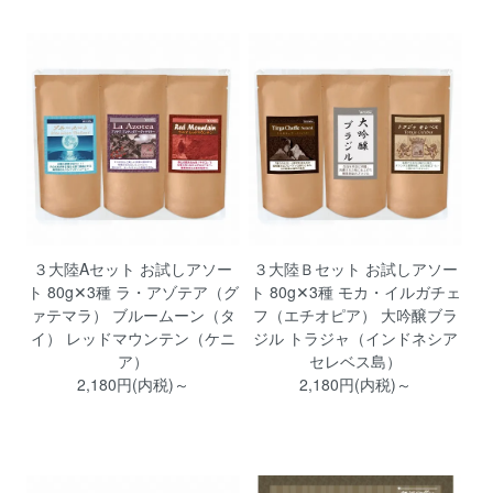
３大陸Aセット お試しアソー
３大陸Ｂセット お試しアソー
ト 80g✕3種 ラ・アゾテア（グ
ト 80g✕3種 モカ・イルガチェ
ァテマラ） ブルームーン（タ
フ（エチオピア） 大吟醸ブラ
イ） レッドマウンテン（ケニ
ジル トラジャ（インドネシア
ア）
セレベス島）
2,180円(内税)～
2,180円(内税)～