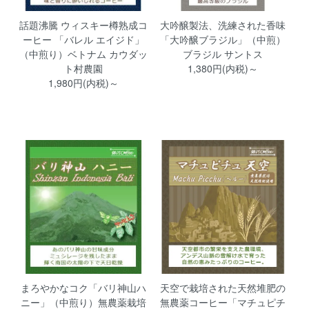
話題沸騰 ウィスキー樽熟成コ
大吟醸製法、洗練された香味
ーヒー 「バレル エイジド」
「大吟醸ブラジル」（中煎）
（中煎り）ベトナム カウダッ
ブラジル サントス
ト村農園
1,380円(内税)～
1,980円(内税)～
まろやかなコク「バリ神山ハ
天空で栽培された天然堆肥の
ニー」（中煎り）無農薬栽培
無農薬コーヒー「マチュピチ