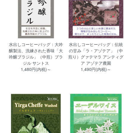
水出しコーヒーバッグ：大吟
水出しコーヒーバッグ：伝統
醸製法、洗練された香味「大
の甘み「ラ・アゾテア」（中
吟醸ブラジル」（中煎）ブラ
煎り）グァテマラ アンティグ
ジル サントス
ア アゾテア農園
1,480円(内税)～
1,490円(内税)～