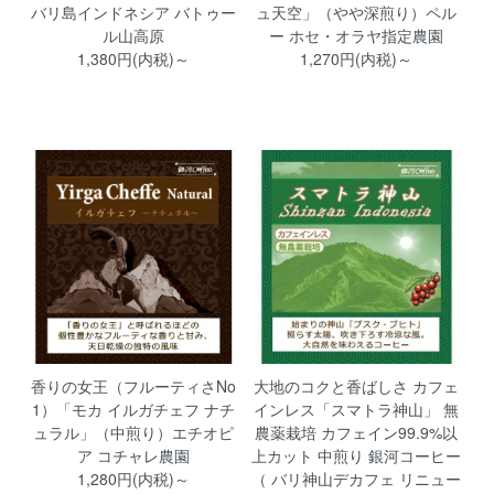
バリ島インドネシア バトゥー
ュ天空」（やや深煎り）ペル
ル山高原
ー ホセ・オラヤ指定農園
1,380円(内税)～
1,270円(内税)～
香りの女王（フルーティさNo
大地のコクと香ばしさ カフェ
1）「モカ イルガチェフ ナチ
インレス「スマトラ神山」 無
ュラル」（中煎り）エチオピ
農薬栽培 カフェイン99.9%以
ア コチャレ農園
上カット 中煎り 銀河コーヒー
1,280円(内税)～
（ バリ神山デカフェ リニュー