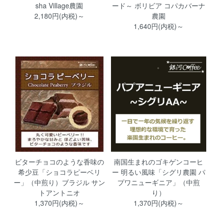
sha Village農園
ード～ ボリビア コパカバーナ
2,180円(内税)～
農園
1,640円(内税)～
ビターチョコのような香味の
南国生まれのゴキゲンコーヒ
希少豆「ショコラピーベリ
ー 明るい風味「シグリ農園 パ
ー」（中煎り）ブラジル サン
プワニューギニア」（中煎
トアントニオ
り）
1,370円(内税)～
1,370円(内税)～