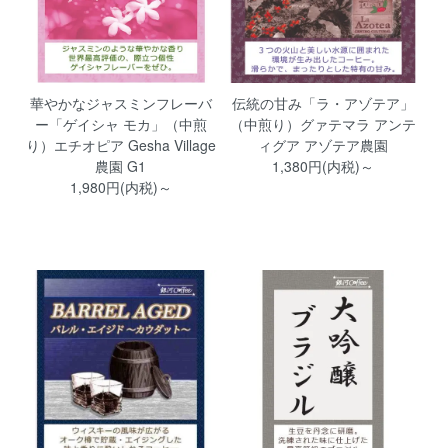
華やかなジャスミンフレーバ
伝統の甘み「ラ・アゾテア」
ー「ゲイシャ モカ」（中煎
（中煎り）グァテマラ アンテ
り）エチオピア Gesha Village
ィグア アゾテア農園
農園 G1
1,380円(内税)～
1,980円(内税)～