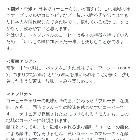
＜南米・中米＞
日本でコーヒーらしいと言えば、この地域の味
です。ブラジルやコロンビアなど、昔から喫茶店で出されてき
た日本人が慣れ親しんできた味です。慣れているだけに、クセ
がなく、飲みやすいと思えます。
とはいえ、トップレベルのコーヒーは各々の特徴を持っている
ため、「いつもの味に加わった一味」を楽しむことができま
す。
＜東南アジア＞
南米・中米の味に、パンチを加えた風味です。アーシー（earth
y、つまり大地の味）という表現を用いられることが多く、少し
尖ったような苦味、酸味、甘みを楽しめます。
＜アフリカ＞
コーヒーチェリーの風味がそのまま加わった「フルーティな風
味」が多く、同時にフルーツの酸味を感じやすいコーヒーで
す。エチオピアで収穫された豆につけられる「モカ」も、この
地域のコーヒーに分類されます。
酸味といっても、よく勘違いされる嫌な酸味「コーヒーの酸化
による酸味」ではありません。良いコーヒーのフルーティな酸
味は、酸味が苦手と思っていたという方でも、美味しいといっ