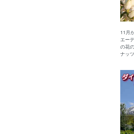
11月
エー
の花
ナッ