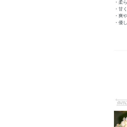
・柔
・甘
・爽
・優