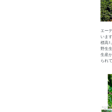
エー
いま
標高1
野生
生産
られ