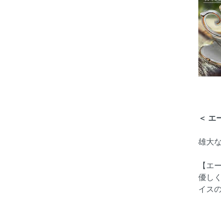
＜ エ
雄大
【エ
優し
イス