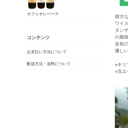
カフェオレベース
雄大
ワイ
タン
の風
コンテンツ
名前
優し
お支払い方法について
配送方法・送料について
※キ
※当