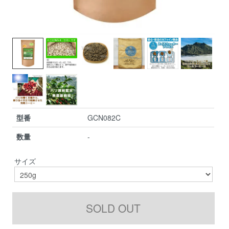
型番
GCN082C
数量
-
サイズ