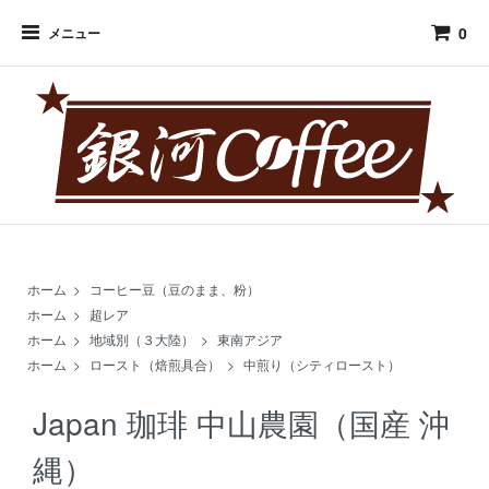
0
メニュー
ホーム
>
コーヒー豆（豆のまま、粉）
ホーム
>
超レア
ホーム
>
地域別（３大陸）
>
東南アジア
ホーム
>
ロースト（焙煎具合）
>
中煎り（シティロースト）
Japan 珈琲 中山農園（国産 沖
縄）