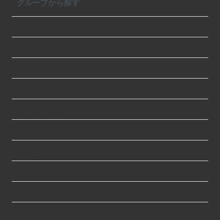
グループから探す
カフェインレス/デカフェ/ノンカフェイン
有機・オーガニック・無農薬・サステナブル認証
コーヒーチェリー（カスカラ）
超レア
地域別（３大陸）
ロースト（焙煎具合）
お試し、アソートセット
オリジナルブレンド
カフェオレベース