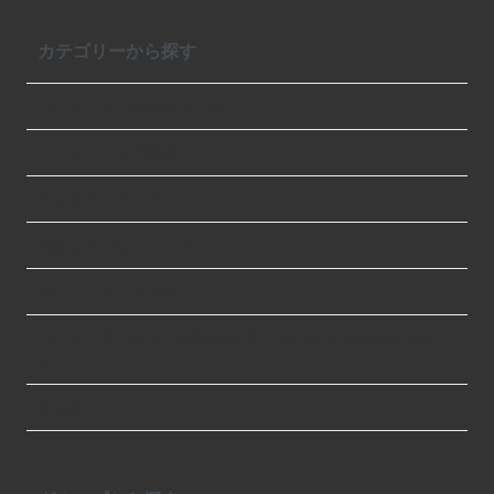
カテゴリーから探す
コーヒー豆（豆のまま、粉）
ドリップバッグ珈琲
カフェオレベース
水出しコーヒーバッグ
コーヒー豆（その他）
コーヒー豆（生豆 ※焙煎前の豆、そのままでは飲めませ
ん）
その他