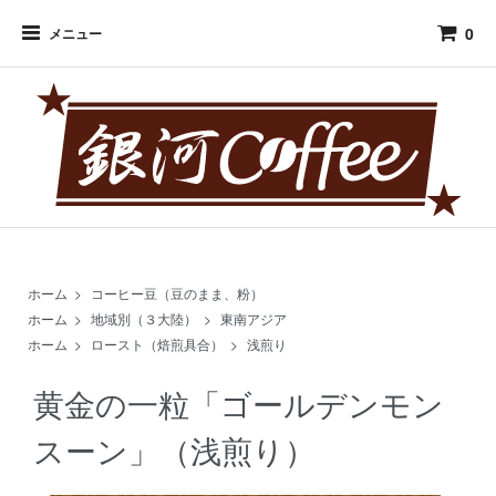
0
メニュー
ホーム
>
コーヒー豆（豆のまま、粉）
ホーム
>
地域別（３大陸）
>
東南アジア
ホーム
>
ロースト（焙煎具合）
>
浅煎り
黄金の一粒「ゴールデンモン
スーン」（浅煎り）