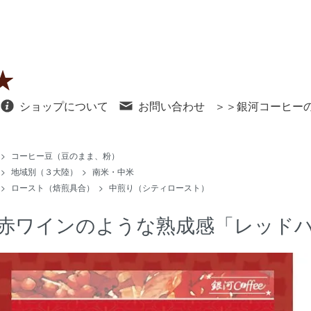
ショップについて
お問い合わせ
＞＞銀河コーヒー
>
コーヒー豆（豆のまま、粉）
>
地域別（３大陸）
>
南米・中米
>
ロースト（焙煎具合）
>
中煎り（シティロースト）
赤ワインのような熟成感「レッド