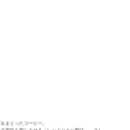
味をまとったコーヒー。
して風味を膨らませる「レッドハニー製法」、そし