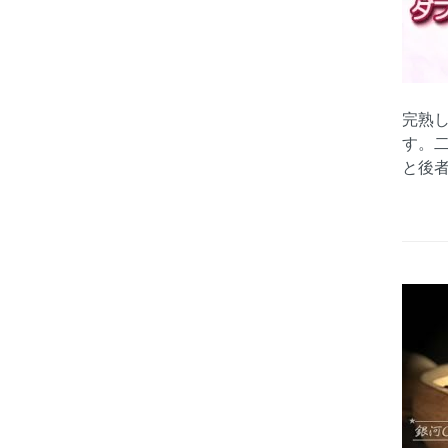
完熟
す。
と後