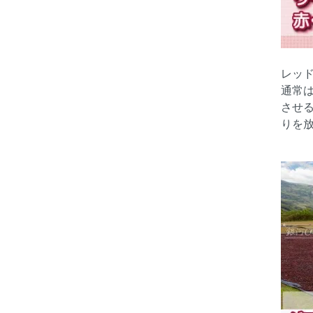
レッ
通常
させ
りを