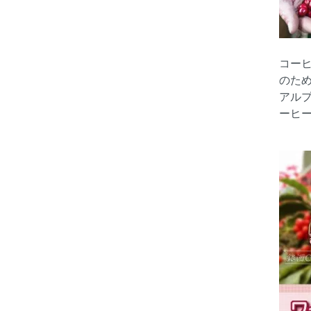
コー
のた
アル
ーヒ