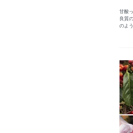
甘酸
良質
のよ