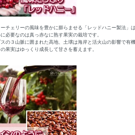
ヒーチェリーの風味を豊かに膨らませる「レッドハニー製法」
めに必要なのは真っ赤なに熟す果実の栽培です。
プスの３山脈に囲まれた高地、土壌は海岸と活火山の影響で有
ーの果実はゆっくり成長して甘さを蓄えます。