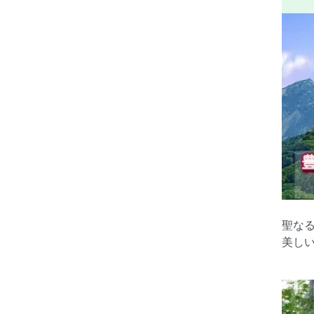
聖な
美し