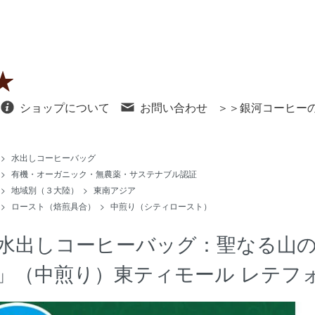
ショップについて
お問い合わせ
＞＞銀河コーヒー
>
水出しコーヒーバッグ
>
有機・オーガニック・無農薬・サステナブル認証
>
地域別（３大陸）
>
東南アジア
>
ロースト（焙煎具合）
>
中煎り（シティロースト）
水出しコーヒーバッグ：聖なる山
」（中煎り）東ティモール レテフ