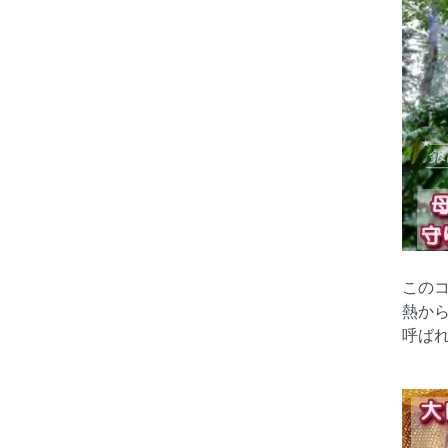
この
熱か
呼ば