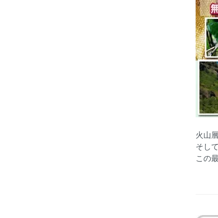
火山
そし
この