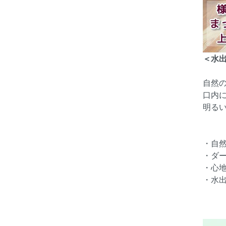
＜水
自然
口内
明る
・自
・ダ
・心
・水