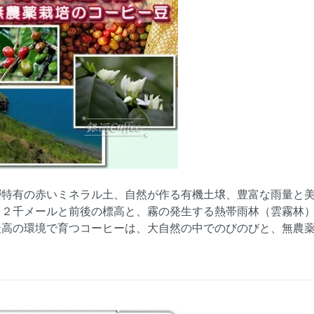
層特有の赤いミネラル土、自然が作る有機土壌、豊富な雨量と
て２千メールと前後の標高と、霧の発生する熱帯雨林（雲霧林
最高の環境で育つコーヒーは、大自然の中でのびのびと、無農