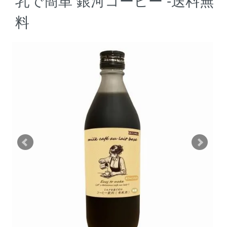
乳で簡単 銀河コーヒー -送料無
料