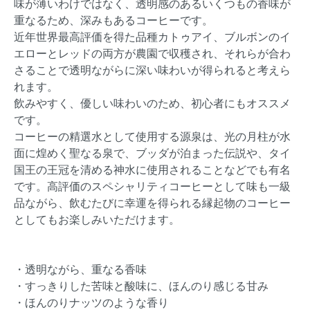
味が薄いわけではなく、透明感のあるいくつもの香味が
重なるため、深みもあるコーヒーです。
近年世界最高評価を得た品種カトゥアイ、ブルボンのイ
エローとレッドの両方が農園で収穫され、それらが合わ
さることで透明ながらに深い味わいが得られると考えら
れます。
飲みやすく、優しい味わいのため、初心者にもオススメ
です。
コーヒーの精選水として使用する源泉は、光の月柱が水
面に煌めく聖なる泉で、ブッダが泊まった伝説や、タイ
国王の王冠を清める神水に使用されることなどでも有名
です。高評価のスペシャリティコーヒーとして味も一級
品ながら、飲むたびに幸運を得られる縁起物のコーヒー
としてもお楽しみいただけます。
・透明ながら、重なる香味
・すっきりした苦味と酸味に、ほんのり感じる甘み
・ほんのりナッツのような香り