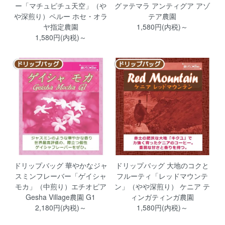
ー「マチュピチュ天空」（や
グァテマラ アンティグア アゾ
や深煎り）ペルー ホセ・オラ
テア農園
ヤ指定農園
1,580円(内税)～
1,580円(内税)～
ドリップバッグ 華やかなジャ
ドリップバッグ 大地のコクと
スミンフレーバー「ゲイシャ
フルーティ「レッドマウンテ
モカ」（中煎り）エチオピア
ン」（やや深煎り） ケニア テ
Gesha Village農園 G1
ィンガティンガ農園
2,180円(内税)～
1,580円(内税)～