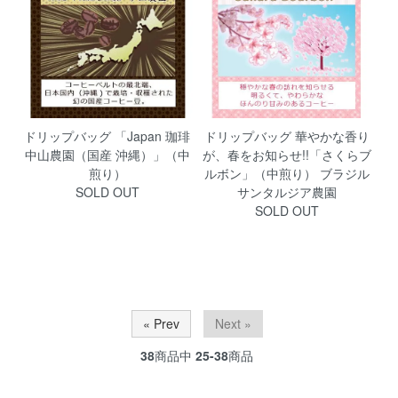
ドリップバッグ 「Japan 珈琲
ドリップバッグ 華やかな香り
中山農園（国産 沖縄）」（中
が、春をお知らせ!!「さくらブ
煎り）
ルボン」（中煎り） ブラジル
SOLD OUT
サンタルジア農園
SOLD OUT
« Prev
Next »
38
商品中
25-38
商品