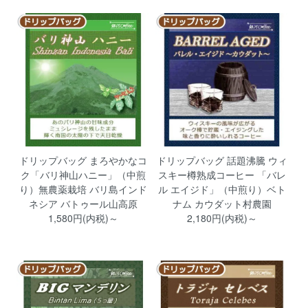
ドリップバッグ まろやかなコ
ドリップバッグ 話題沸騰 ウィ
ク「バリ神山ハニー」（中煎
スキー樽熟成コーヒー 「バレ
り）無農薬栽培 バリ島インド
ル エイジド」（中煎り）ベト
ネシア バトゥール山高原
ナム カウダット村農園
1,580円(内税)～
2,180円(内税)～