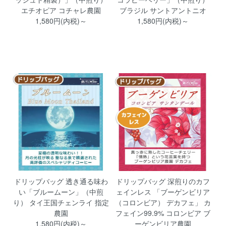
エチオピア コチャレ農園
ブラジル サントアントニオ
1,580円(内税)～
1,580円(内税)～
ドリップバッグ 透き通る味わ
ドリップバッグ 深煎りのカフ
い「ブルームーン」（中煎
ェインレス 「ブーゲンビリア
り） タイ王国チェンライ 指定
（コロンビア） デカフェ」 カ
農園
フェイン99.9% コロンビア ブ
1,580円(内税)～
ーゲンビリア農園