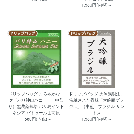
1,580円(内税)～
ドリップバッグ まろやかなコ
ドリップバッグ 大吟醸製法、
ク「バリ神山ハニー」（中煎
洗練された香味「大吟醸ブラ
り）無農薬栽培 バリ島インド
ジル」（中煎）ブラジル サン
ネシア バトゥール山高原
トス
1,580円(内税)～
1,580円(内税)～