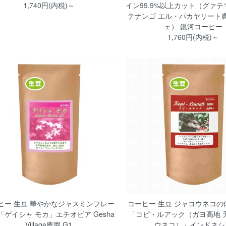
1,740円(内税)～
イン99.9%以上カット（グァテ
テナンゴ エル・パカヤリート農
ェ） 銀河コーヒー
1,760円(内税)～
ヒー 生豆 華やかなジャスミンフレー
コーヒー 生豆 ジャコウネコの
「ゲイシャ モカ」エチオピア Gesha
「コピ・ルアック（ガヨ高地 
Village農園 G1
ウネコ）」インドネシ