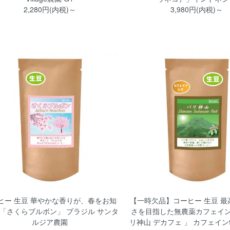
2,280円(内税)～
3,980円(内税)～
ヒー 生豆 華やかな香りが、春をお知
【一時欠品】コーヒー 生豆 最
!「さくらブルボン」 ブラジル サンタ
さを目指した無農薬カフェイン
ルジア農園
リ神山 デカフェ 」 カフェイン9