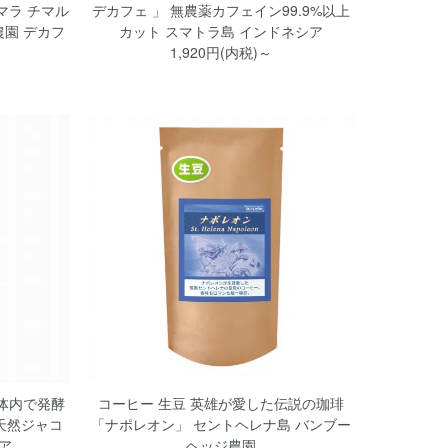
マラ チマル
デカフェ 」 無農薬カフェイン99.9%以上
園 デカフ
カット スマトラ島 インドネシア
1,920円(内税)～
体内で発酵
コーヒー 生豆 英雄が愛した伝説の珈琲
天然ジャコ
「ナポレオン」 セントヘレナ島 バンブー
ア
ヘッジ農園