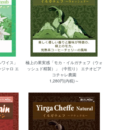
ルワイス」
極上の果実感「モカ・イルガチェフ（ウォ
ジャロ エ
ッシュド精製）」（中煎り） エチオピア
コチャレ農園
1,280円(内税)～