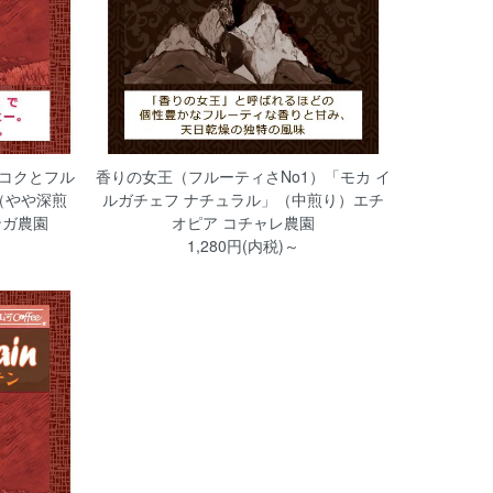
コクとフル
香りの女王（フルーティさNo1）「モカ イ
（やや深煎
ルガチェフ ナチュラル」（中煎り）エチ
ンガ農園
オピア コチャレ農園
1,280円(内税)～