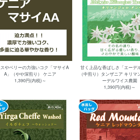
シスやベリーの力強いコク「マサイA
甘く上品な香ばしさ「エーデ
A」（やや深煎り） ケニア
（中煎り）タンザニア キリマン
1,390円(内税)～
ーデルワイス農園
1,390円(内税)～