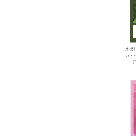
水出
カ・
（