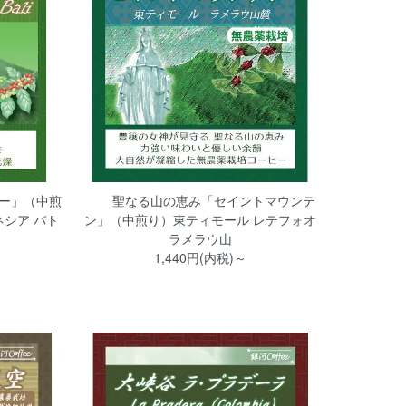
ー」（中煎
聖なる山の恵み「セイントマウンテ
シア バト
ン」（中煎り）東ティモール レテフォオ
ラメラウ山
1,440円(内税)～