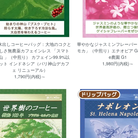
水出しコーヒーバッグ：大地のコクと
華やかなジャスミンフレーバー
しさ無農薬カフェインレス 「スマト
モカ」（中煎り）エチオピア Gesha
山 」（中煎り） カフェイン99.9%以
e農園 G1
ット インドネシア（バリ神山デカフ
1,980円(内税)～
ェ リニューアル）
1,790円(内税)～