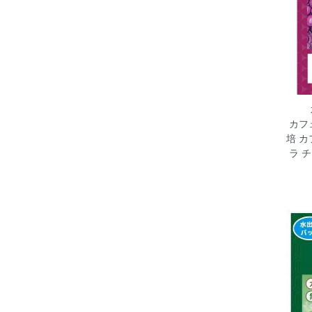
カフ
培 カ
ラ 