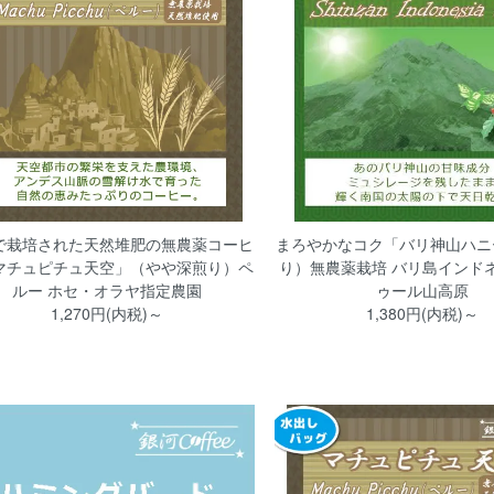
で栽培された天然堆肥の無農薬コーヒ
まろやかなコク「バリ神山ハニ
マチュピチュ天空」（やや深煎り）ペ
り）無農薬栽培 バリ島インドネ
ルー ホセ・オラヤ指定農園
ゥール山高原
1,270円(内税)～
1,380円(内税)～