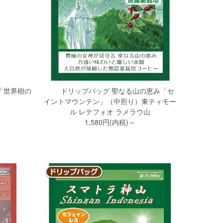
え「世界樹の
ドリップバッグ 聖なる山の恵み「セ
イントマウンテン」（中煎り）東ティモー
ル レテフォオ ラメラウ山
1,580円(内税)～