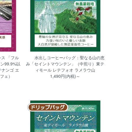
ス 「フル
水出しコーヒーバッグ：聖なる山の恵
99.9%以
み「セイントマウンテン」（中煎り）東テ
ナンゴ エ
ィモール レテフォオ ラメラウ山
カフェ）
1,490円(内税)～