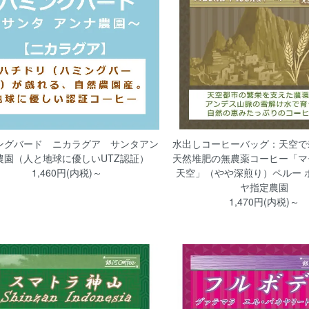
ングバード ニカラグア サンタアン
水出しコーヒーバッグ：天空で
農園（人と地球に優しいUTZ認証）
天然堆肥の無農薬コーヒー「マ
1,460円(内税)～
天空」（やや深煎り）ペルー 
ヤ指定農園
1,470円(内税)～