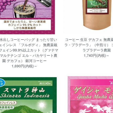
水出しコーヒーバッグ まったり甘い
コーヒー 生豆 デカフェ 無農
ェインレス 「フルボディ」 無農薬栽
ラ・プラデーラ」（中煎り） 
フェイン99.9%以上カット（グァテマ
ラプラデーラ農園
チマルテナンゴ エル・パカヤリート農
1,740円(内税)～
園 デカフェ） 銀河コーヒー
1,690円(内税)～